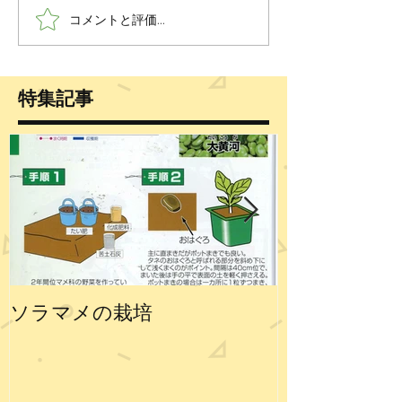
コメントと評価...
特集記事
ソラマメの栽培
エンドウの栽