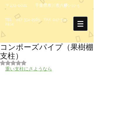
〒272-0021 千葉県市川市八幡1-10-5
TEL
047-334-2985
FAX
047-334-
2934
コンポーズパイプ（果樹棚
支柱）
5つ星のうちNaNと評価されています。
重い支柱にさようなら