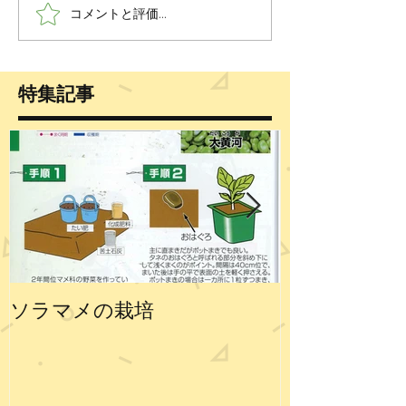
コメントと評価...
特集記事
ソラマメの栽培
エンドウの栽