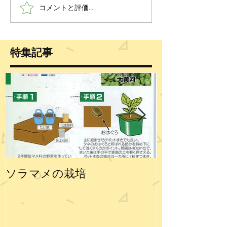
コメントと評価...
特集記事
ソラマメの栽培
エンドウの栽