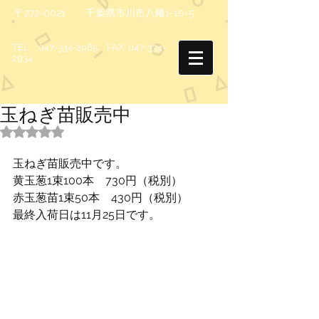
〒272-0021 千葉県市川市八幡1-10-5
TEL
047-334-2985
FAX
047-334-
2934
玉ねぎ苗販売中
5つ星のうちNaNと評価されています。
玉ねぎ苗販売中です。 
黄玉葱1束100本　730円（税別） 
赤玉葱苗1束50本　430円（税別） 
最終入荷日は11月25日です。 