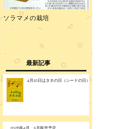
ソラマメの栽培
エンドウの栽
最新記事
4月10日はタネの日（シードの日）
2026年4月、5月販売予定