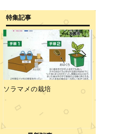
特集記事
ソラマメの栽培
エンドウの栽