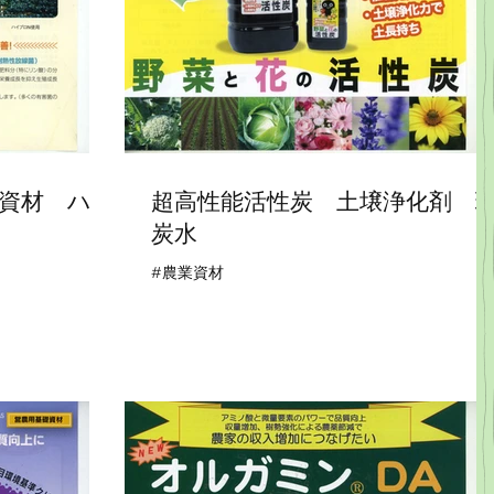
資材 ハイ
超高性能活性炭 土壌浄化剤 
炭水
#農業資材