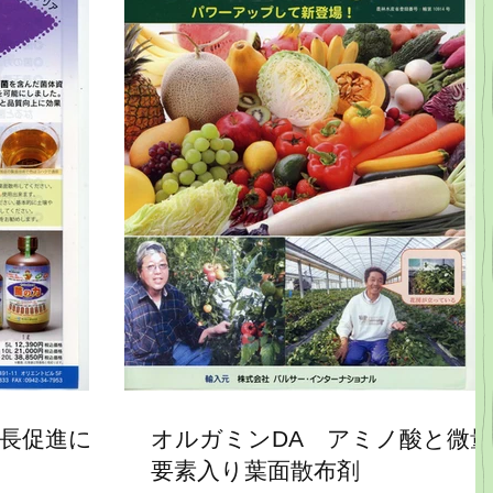
成長促進に
オルガミンDA アミノ酸と微量
要素入り葉面散布剤