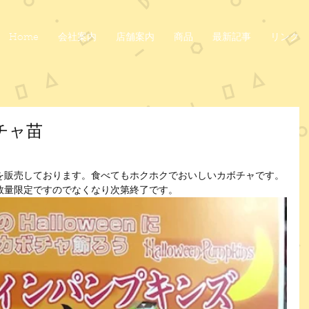
Home
会社案内
店舗案内
商品
最新記事
リンク
チャ苗
ています。
を販売しております。食べてもホクホクでおいしいカボチャです。
数量限定ですのでなくなり次第終了です。